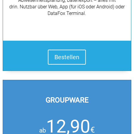
Abwesenheitsplanung, Datenexport – alles mit
drin. Nutzbar über Web, App (für iOS oder Android) oder
DataFox Terminal.
Bestellen
GROUPWARE
12,90
€
ab