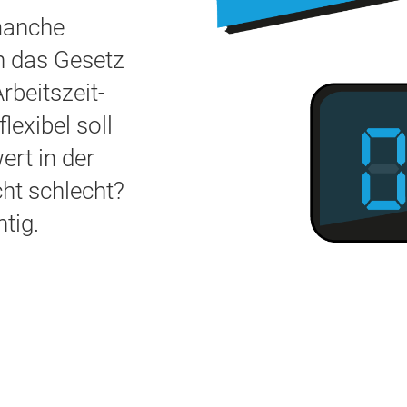
 manche
n das Gesetz
rbeits­zeit­
lexibel soll
ert in der
cht schlecht?
htig.