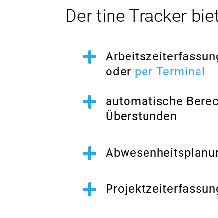
Der tine Tracker biet

Arbeitszeiterfassun
oder
per Terminal

automatische Bere
Überstunden

Abwesenheitsplanu

Projektzeiterfassun