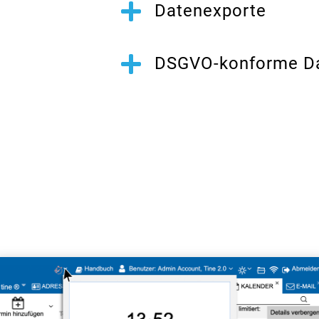

Datenexporte

DSGVO-konforme Da