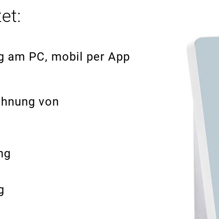
et:
g am PC, mobil per App
chnung von
ng
g