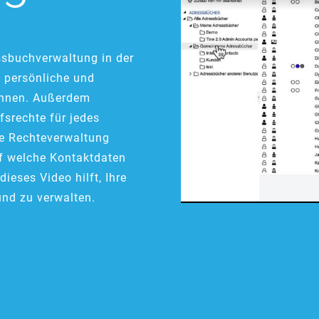
ssbuchverwaltung in der
e persönliche und
önnen. Außerdem
ffsrechte für jedes
ie Rechteverwaltung
uf welche Kontaktdaten
ieses Video hilft, Ihre
und zu verwalten.