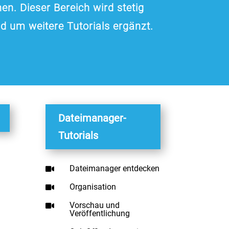
en. Dieser Bereich wird stetig
d um weitere Tutorials ergänzt.
Dateimanager-
Tutorials
Dateimanager entdecken

Organisation

Vorschau und

Veröffentlichung