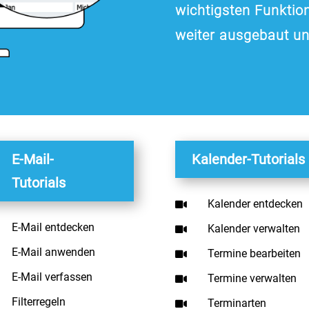
wichtigsten Funktion
weiter ausgebaut un
E-Mail-
Kalender-Tutorials
Tutorials
Kalender entdecken

E-Mail entdecken
Kalender verwalten

E-Mail anwenden
Termine bearbeiten

E-Mail verfassen
Termine verwalten

Filterregeln
Terminarten
