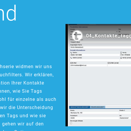
nd
chserie widmen wir uns
hfilters. Wir erklären,
tion Ihrer Kontakte
hnen, wie Sie Tags
hl für einzelne als auch
 wir die Unterscheidung
en Tags und wie sie
 gehen wir auf den