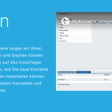
en
erie zeigen wir Ihnen,
en und löschen können.
lem auf das hinzufügen
en, wie Sie neue Kontakte
en importieren können.
pelten Kontakten und
kts.