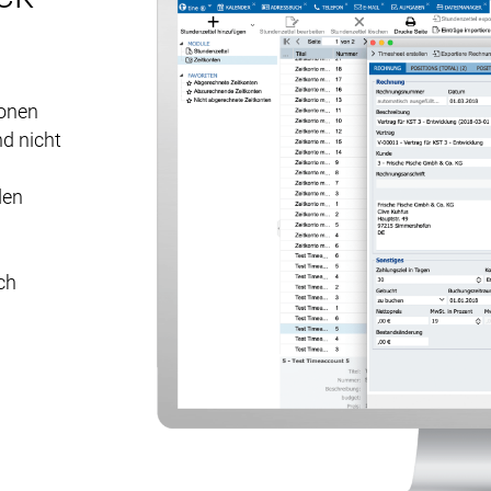
ionen
d nicht
den
ch