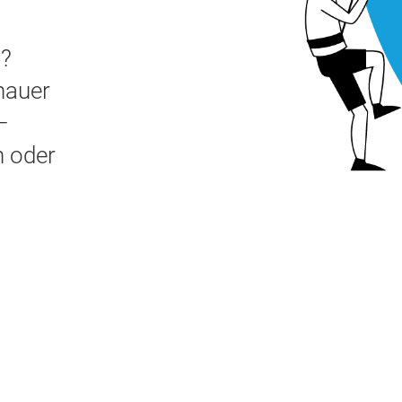
n?
enauer
–
n oder