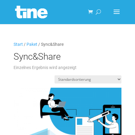
Start
/
Paket
/ Sync&Share
Sync&Share
Einzelnes Ergebnis wird angezeigt